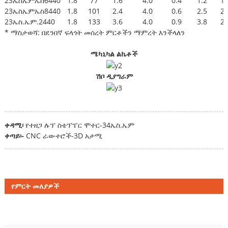
23ኤስኤምኤስ6440
1.8
77
1.6
4.0
0.4
1.2
1.
23ኤስኤምኤስ8440
1.8
101
2.4
4.0
0.6
2.5
2.
23ኤስ.ኤም.2440
1.8
133
3.6
4.0
0.9
3.8
2.
* ማስታወሻ: በደንበኛ ፍላጎት መሰረት ምርቶችን ማምረት እንችላለን
ሜካኒካል ልኬቶች
ሽቦ ዲያግራም
ቀዳሚ፡
የተዘጋ ሉፕ ስቴፕፐር ሞተር-34ኤስ.ኤም
ቀጣይ፡-
CNC ራውተሮች-3D አታሚ
የምርት መለያዎች