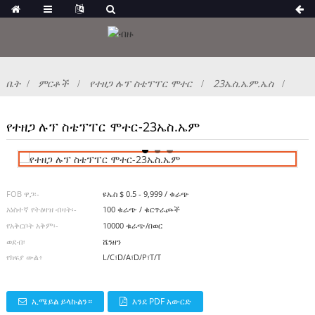
ቤት
ምርቶች
የተዘጋ ሉፕ ስቴፕፐር ሞተር
23ኤስ.ኤም.ኤስ
የተዘጋ ሉፕ ስቴፕፐር ሞተር-23ኤስ.ኤም
FOB ዋጋ፡-
ዩኤስ $ 0.5 - 9,999 / ቁራጭ
አነስተኛ የትዕዛዝ ብዛት፡-
100 ቁራጭ / ቁርጥራጮች
የአቅርቦት አቅም፡-
10000 ቁራጭ/በወር
ወደብ፡
ሼንዘን
የክፍያ ውል፥
L/C፣D/A፣D/P፣T/T
ኢሜይል ይላኩልን።
እንደ PDF አውርድ