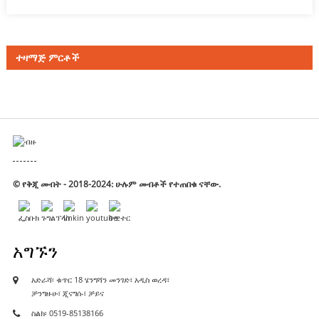
ተዛማጅ ምርቶች
© የቅጂ መብት - 2018-2024: ሁሉም መብቶች የተጠበቁ ናቸው.
አግኙን
አድራሻ፡ ቁጥር 18 ሄንግሻን መንገድ፣ አዲስ ወረዳ፣
ቻንግዙሁ፣ ጂናግሱ፣ ቻይና
ስልክ፡ 0519-85138166