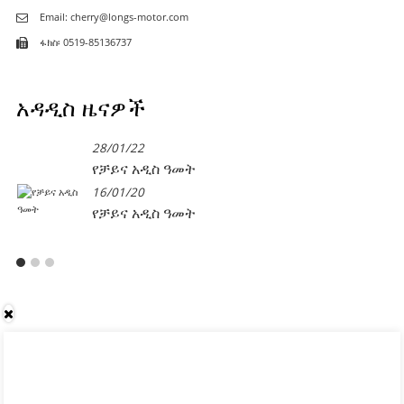
Email: cherry@longs-motor.com
ፋክስ፡ 0519-85136737
አዳዲስ ዜናዎች
28/01/22
የቻይና አዲስ ዓመት
16/01/20
የቻይና አዲስ ዓመት