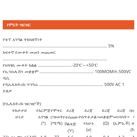
የምርት ዝርዝር
የቴፕ አንግል ትክክለኛነት
………………………………………………………………………………… 5%
ከፍተኛ የሙቀት መጠን መጨመር
…………………………………………………………………………………
የአካባቢ ሙቀት ክልል …………………………-20℃－+50℃
የኢንሱሌሽን መቋቋም ………………………………………… 100MΩMin.500VC
ዲሲ
የዲኤሌክትሪክ ጥንካሬ ………………………………………………… 500V AC 1
ደቂቃ
(
የኤሌክትሪክ ዝርዝሮች
)
:
ተከታታይ
የእርምጃ
የሞተር
ደረጃ
ደረጃ
ደረጃ
በመ
ደረጃ
ሁነታ
አንግል
ርዝመት
ተሰጥቶታል።
መቋቋም
መነሳሳት።
ላ
የተሰጠው
(°)
(ሚሜ)
የአሁኑ
(Ω)
(ኤምኤች)
ቶር
ቮልቴጅ
(ሀ)
(N
(V)